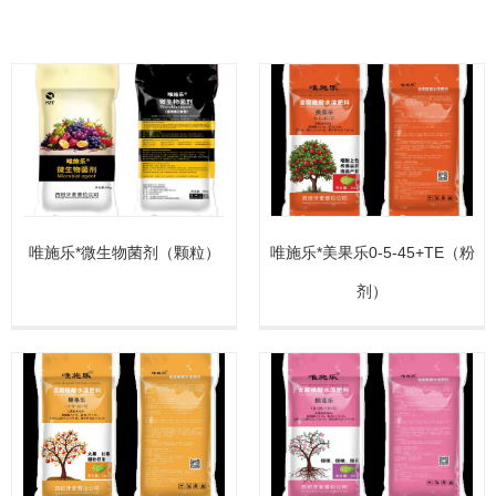
唯施乐*微生物菌剂（颗粒）
唯施乐*美果乐0-5-45+TE（粉
剂）