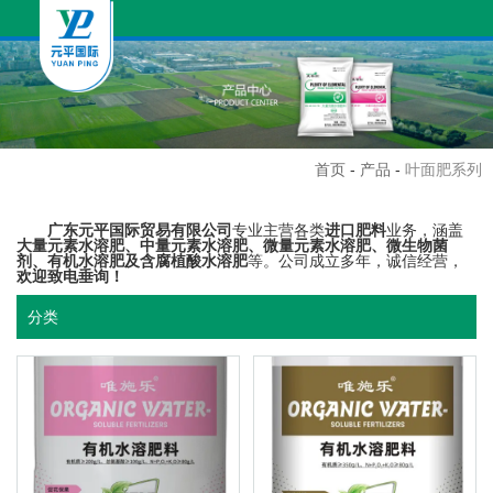
首页
-
产品
-
叶面肥系列
广东元平国际贸易有限公司
专业主营各类
进口肥料
业务，涵盖
大量元素水溶肥、中量元素水溶肥、微量元素水溶肥、微生物菌
剂、有机水溶肥及含腐植酸水溶肥
等。公司成立多年，诚信经营，
欢迎致电垂询！
分类