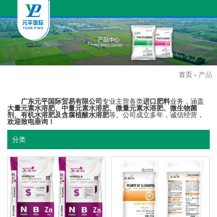
首页
-
产品
广东元平国际贸易有限公司
专业主营各类
进口肥料
业务，涵盖
大量元素水溶肥、中量元素水溶肥、微量元素水溶肥、微生物菌
剂、有机水溶肥及含腐植酸水溶肥
等。公司成立多年，诚信经营，
欢迎致电垂询！
分类