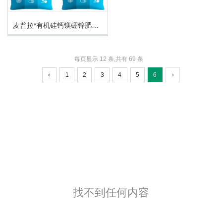
麦普拉*有机硅钙镁硼锌肥
（颗粒）
每页显示 12 条,共有 69 条
‹
1
2
3
4
5
6
›
找不到任何内容